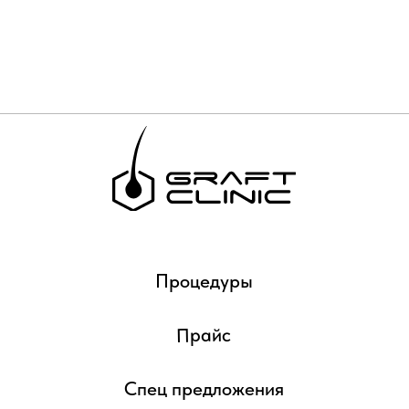
Контакты
Политика обработки
персональных данных
+7 (3452) 60‒15‒50
Telegram
MAX
Город Тюмень, ул. Короленко 12
Время работы: пн-сб 10:00-18:00
Построить маршрут
Лицензия на осуществление медицинской деятельности
№Л041-01107-72/00357321 от 05.12.2022 выдана
Департаментом здравоохранения Тюменской области.
Материалы размещенные на данном сайте носят
информационный характер и предназначены для
ознакомительных целей, не являются публичной офертой.
ВОЗМОЖНО НАЛИЧИЕ ПРОТИВОПОКАЗАНИЙ.
НЕОБХОДИМА КОНСУЛЬТАЦИЯ СПЕЦИАЛИСТОВ.