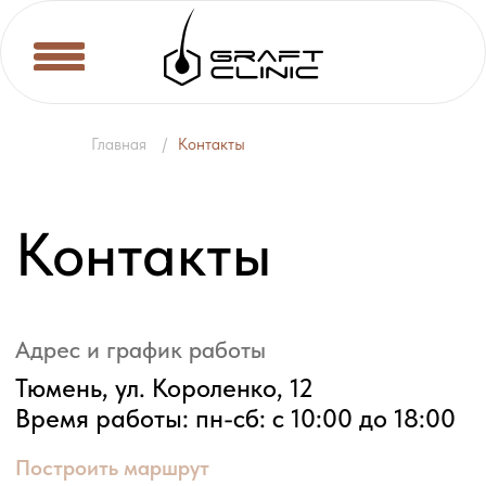
Главная
/
Контакты
Контакты
Адрес и график работы
Тюмень, ул. Короленко, 12
Время работы: пн-сб: с 10:00 до 18:00
ены
О нас
Спец предложения
Мы в СМИ
Построить маршрут
Телефон
Записаться онлайн
+7 (3452) 60‒15‒50
Почта