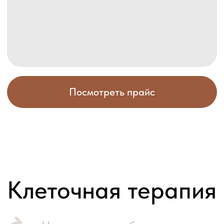
трансплантации,
при которой используются собственные
фолликулы пациента. Данная
технология останавливает выпадение,
стимулирует и возобновляет рост волос.
Записаться
Онлайн-запись
Круглосуточная онлайн-запись на прием
или услугу в любое удобное для вас время
Записаться