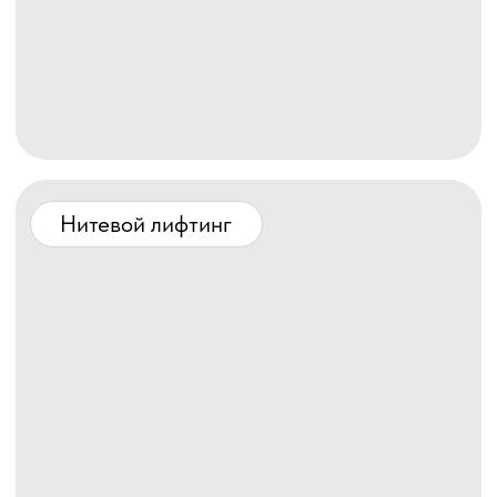
( 2 )
Стволовые клетки
Стволовые клетки
Инъекции стволовых клеток в
косметологии — это передовая методика
омоложения, которая включает введение
препаратов, обогащенных стволовыми
клетками или их экстрактами, для
стимуляции регенерации кожи.
Записаться
( 3 )
Regenera Activa
Regenera Activa
Инновационная технология
восстановления волос на стыке