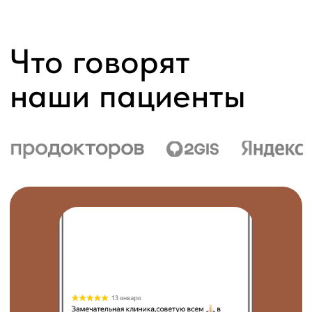
Политика обработки
персональных данных
+7 (3452) 60‒15‒50
Telegram
MAX
Город Тюмень, ул. Короленко 12
Время работы: пн-сб 10:00-18:00
Построить маршрут
Лицензия на осуществление медицинской деятельности
№Л041-01107-72/00357321 от 05.12.2022 выдана
Департаментом здравоохранения Тюменской области.
Материалы размещенные на данном сайте носят
информационный характер и предназначены для
ознакомительных целей, не являются публичной офертой.
ВОЗМОЖНО НАЛИЧИЕ ПРОТИВОПОКАЗАНИЙ.
НЕОБХОДИМА КОНСУЛЬТАЦИЯ СПЕЦИАЛИСТОВ.