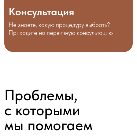
с которыми
мы помогаем
# Морщины
# Прыщи и акне
#Дряблость кожи
#Увеличение губ
# Опущение овала лица
#Сосуды
# Целлюлит
# Расширенные поры
#Пигментация
#Усталый взгляд
#Тусклый цвет лица
#Сухость кожи
# Повышенная потливость