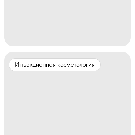
Клеточная терапия
Нажмите на изображение,
чтобы узнать подробности
( 1 )
PRP-терапия
PRP-терапия
Методика омоложения и лечения, которая
основывается на введении под кожу
собственного биоматериала пациента.
Для инъекций в область лица, кожи
головы, зоны на теле используется плазма
с высокой концентрацией тромбоцитов.
Записаться